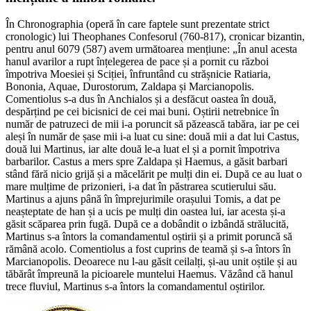
În Chronographia (operă în care faptele sunt prezentate strict
cronologic) lui Theophanes Confesorul (760-817), cronicar bizantin,
pentru anul 6079 (587) avem următoarea mențiune: „În anul acesta
hanul avarilor a rupt înțelegerea de pace și a pornit cu război
împotriva Moesiei și Sciției, înfruntând cu strășnicie Ratiaria,
Bononia, Aquae, Durostorum, Zaldapa și Marcianopolis.
Comentiolus s-a dus în Anchialos și a desfăcut oastea în două,
despărțind pe cei bicisnici de cei mai buni. Oștirii netrebnice în
număr de patruzeci de mii i-a poruncit să păzească tabăra, iar pe cei
aleși în număr de șase mii i-a luat cu sine: două mii a dat lui Castus,
două lui Martinus, iar alte două le-a luat el și a pornit împotriva
barbarilor. Castus a mers spre Zaldapa și Haemus, a găsit barbari
stând fără nicio grijă și a măcelărit pe mulți din ei. După ce au luat o
mare mulțime de prizonieri, i-a dat în păstrarea scutierului său.
Martinus a ajuns până în împrejurimile orașului Tomis, a dat pe
neașteptate de han și a ucis pe mulți din oastea lui, iar acesta și-a
găsit scăparea prin fugă. După ce a dobândit o izbândă strălucită,
Martinus s-a întors la comandamentul oștirii și a primit poruncă să
rămână acolo. Comentiolus a fost cuprins de teamă și s-a întors în
Marcianopolis. Deoarece nu l-au găsit ceilalți, și-au unit oștile și au
tăbărât împreună la picioarele muntelui Haemus. Văzând că hanul
trece fluviul, Martinus s-a întors la comandamentul oștirilor.