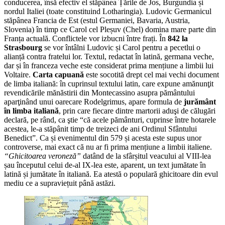
conducerea, însă efectiv el stăpânea Țările de Jos, Burgundia și
nordul Italiei (toate constituind Lotharingia). Ludovic Germanicul
stăpânea Francia de Est (estul Germaniei, Bavaria, Austria,
Slovenia) în timp ce Carol cel Pleșuv (Chel) domina mare parte din
Franța actuală. Conflictele vor izbucni între frați. În
842 la
Strasbourg
se vor întâlni Ludovic și Carol pentru a pecetlui o
alianță contra fratelui lor. Textul, redactat în latină, germana veche,
dar și în franceza veche este considerat prima mențiune a limbii lui
Voltaire.
Carta capuană
este socotită drept cel mai vechi document
de limba italiană: în cuprinsul textului latin, care expune amănunţit
revendicările mănăstirii din Montecassino asupra pământului
aparţinând unui oarecare Rodelgrimus, apare formula de
jurământ
în limba italiană
, prin care fiecare dintre martorii aduşi de călugări
declară, pe rând, ca ştie “că acele pământuri, cuprinse între hotarele
acestea, le-a stăpânit timp de treizeci de ani Ordinul Sfântului
Benedict”. Ca și evenimentul din 579 și acesta este supus unor
controverse, mai exact că nu ar fi prima mențiune a limbii italiene.
“Ghicitoarea veroneză”
datând de la sfârșitul veacului al VIII-lea
șau începutul celui de-al IX-lea este, aparent, un text jumătate în
latină și jumătate în italiană. Ea atestă o populară ghicitoare din evul
mediu ce a supraviețuit până astăzi.