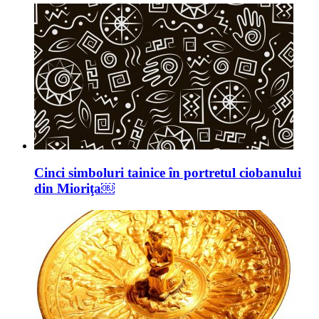
Cinci simboluri tainice în portretul ciobanului
din Mioriţa￼