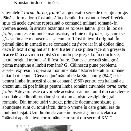
Konstantin Josef Jireček
Cuvintele “
Torna, torna, fratre
” au generat o serie de discuții aprige.
Până și forma lor a fost adusă în discuție. Konstantin Josef Jireček a
spus că acele cuvinte reprezintă o comandă militară romană- în
vremea aceea, în armata bizantină se folosea latina- și că în loc de
fratre
, cum este în unele manuscrise, trebuie citit
frater
, așa cum se
găsește în alte manuscrise așa cum ar fi fost în textul original. În
primul rând în armată nu se comandă cu
fratre
iar în al doilea rând
dacă în textul original ar fi fost
frater
nu se putea face din greșeală
fratre
fără ca vreun copist să nu îndrepte greșeala. În concluzie,
textul original trebuie să fi fost fratre. Dar este această sintagmă
prima mențiune a limbii române? G. Călinescu pune problema
acestei expresii în opera sa monumentală “Istoria literaturii române”
chiar la început. “Ceea ce jurământul de la Strasbourg (842) este
pentru limba franceză și carta capuană (960) pentru cea italiană au
crezut unii că pot înfățișa pentru limba română cuvintele
torna torna,
fratre
. Adevărul este că vorbele acestea n-au nici unul din caracterele
esențiale ale limbii române și sunt numai niște vestigii de grai
romanic. Din împrejurări vitrege, primele documente sigure și
abundente sunt cu totul târzii, dintr-o vreme în care graiul era de
mult închegat. Uzul limbii slavone în biserică și în cancelarii a
întârziat apariția textelor române care sunt din secolul XVI”.