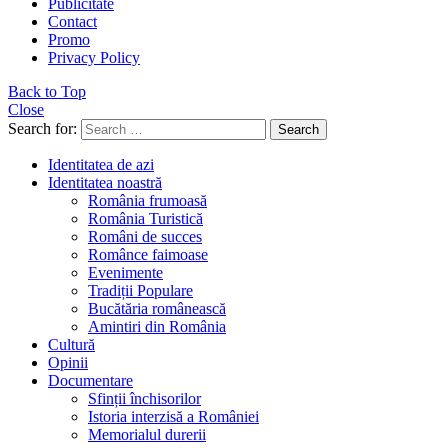
Publicitate
Contact
Promo
Privacy Policy
Back to Top
Close
Search for:
Search
Identitatea de azi
Identitatea noastră
România frumoasă
România Turistică
Români de succes
Românce faimoase
Evenimente
Tradiții Populare
Bucătăria românească
Amintiri din România
Cultură
Opinii
Documentare
Sfinții închisorilor
Istoria interzisă a României
Memorialul durerii