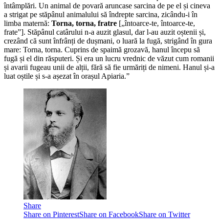
întâmplări. Un animal de povară aruncase sarcina de pe el și cineva
a strigat pe stăpânul animalului să îndrepte sarcina, zicându-i în
limba maternă:
Torna, torna, fratre
[„întoarce-te, întoarce-te,
frate”]. Stăpânul catârului n-a auzit glasul, dar l-au auzit oștenii și,
crezând că sunt înfrânți de dușmani, o luară la fugă, strigând în gura
mare: Torna, torna. Cuprins de spaimă grozavă, hanul începu să
fugă și el din răsputeri. Și era un lucru vrednic de văzut cum romanii
și avarii fugeau unii de alții, fără să fie urmăriți de nimeni. Hanul și-a
luat oștile și s-a așezat în orașul Apiaria.”
Share
Share on Pinterest
Share on Facebook
Share on Twitter