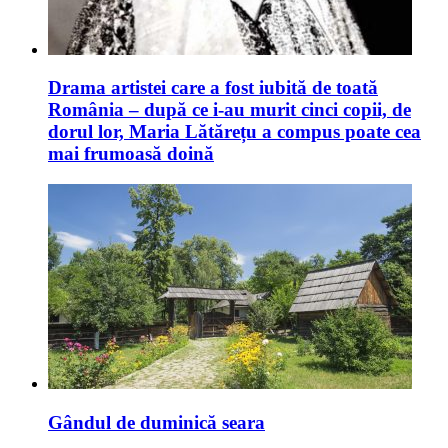
Drama artistei care a fost iubită de toată
România – după ce i-au murit cinci copii, de
dorul lor, Maria Lătărețu a compus poate cea
mai frumoasă doină
Gândul de duminică seara