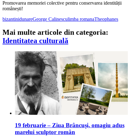
Promovarea memoriei colective pentru conservarea identității
românești!
bizantini
dunare
George Calinescu
limba romana
Theophanes
Mai multe articole din categoria:
Identitatea culturală
19 februarie – Ziua Brâncuși, omagiu adus
marelui sculptor român