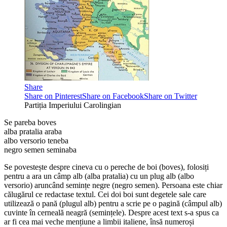
Share
Share on Pinterest
Share on Facebook
Share on Twitter
Partiția Imperiului Carolingian
Se pareba boves
alba pratalia araba
albo versorio teneba
negro semen seminaba
Se povestește despre cineva cu o pereche de boi (boves), folosiți
pentru a ara un câmp alb (alba pratalia) cu un plug alb (albo
versorio) aruncând semințe negre (negro semen). Persoana este chiar
călugărul ce redactase textul. Cei doi boi sunt degetele sale care
utilizează o pană (plugul alb) pentru a scrie pe o pagină (câmpul alb)
cuvinte în cerneală neagră (semințele). Despre acest text s-a spus ca
ar fi cea mai veche mențiune a limbii italiene, însă numeroși