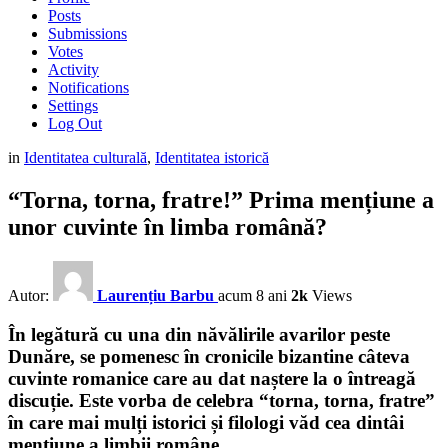
Posts
Submissions
Votes
Activity
Notifications
Settings
Log Out
in
Identitatea culturală
,
Identitatea istorică
“Torna, torna, fratre!” Prima mențiune a
unor cuvinte în limba română?
Autor:
Laurențiu Barbu
acum 8 ani
2k
Views
În legătură cu una din năvălirile avarilor peste
Dunăre, se pomenesc în cronicile bizantine câteva
cuvinte romanice care au dat naștere la o întreagă
discuție. Este vorba de celebra “torna, torna, fratre”
în care mai mulți istorici și filologi văd cea dintâi
mențiune a limbii române.