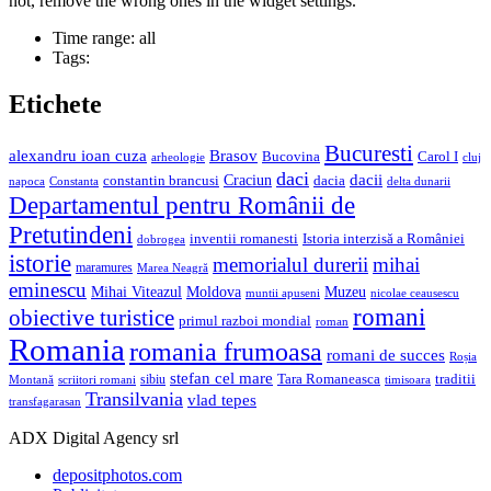
not, remove the wrong ones in the widget settings.
Time range: all
Tags:
Etichete
Bucuresti
alexandru ioan cuza
Brasov
Carol I
Bucovina
arheologie
cluj
daci
dacii
Craciun
constantin brancusi
dacia
Constanta
delta dunarii
napoca
Departamentul pentru Românii de
Pretutindeni
inventii romanesti
Istoria interzisă a României
dobrogea
istorie
memorialul durerii
mihai
maramures
Marea Neagră
eminescu
Mihai Viteazul
Moldova
Muzeu
nicolae ceausescu
muntii apuseni
romani
obiective turistice
primul razboi mondial
roman
Romania
romania frumoasa
romani de succes
Roșia
stefan cel mare
sibiu
Tara Romaneasca
traditii
Montană
scriitori romani
timisoara
Transilvania
vlad tepes
transfagarasan
ADX Digital Agency srl
depositphotos.com