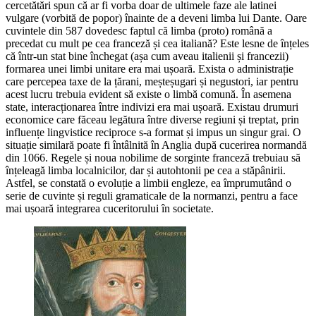
cercetătări spun că ar fi vorba doar de ultimele faze ale latinei
vulgare (vorbită de popor) înainte de a deveni limba lui Dante. Oare
cuvintele din 587 dovedesc faptul că limba (proto) română a
precedat cu mult pe cea franceză și cea italiană? Este lesne de înțeles
că într-un stat bine închegat (așa cum aveau italienii și francezii)
formarea unei limbi unitare era mai ușoară. Exista o administrație
care percepea taxe de la țărani, meșteșugari și negustori, iar pentru
acest lucru trebuia evident să existe o limbă comună. În asemena
state, interacționarea între indivizi era mai ușoară. Existau drumuri
economice care făceau legătura între diverse regiuni și treptat, prin
influențe lingvistice reciproce s-a format și impus un singur grai. O
situație similară poate fi întâlnită în Anglia după cucerirea normandă
din 1066. Regele și noua nobilime de sorginte franceză trebuiau să
înțeleagă limba localnicilor, dar și autohtonii pe cea a stăpânirii.
Astfel, se constată o evoluție a limbii engleze, ea împrumutând o
serie de cuvinte și reguli gramaticale de la normanzi, pentru a face
mai ușoară integrarea cuceritorului în societate.