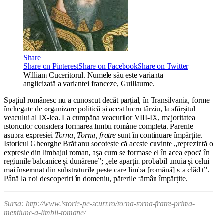
Share
Share on Pinterest
Share on Facebook
Share on Twitter
William Cuceritorul. Numele său este varianta
anglicizată a variantei franceze, Guillaume.
Spațiul românesc nu a cunoscut decât parțial, în Transilvania, forme
închegate de organizare politică și acest lucru târziu, la sfârșitul
veacului al IX-lea. La cumpăna veacurilor VIII-IX, majoritatea
istoricilor consideră formarea limbii române completă. Părerile
asupra expresiei
Torna, Torna, fratre
sunt în continuare împărțite.
Istoricul Gheorghe Brătianu socotește că aceste cuvinte „reprezintă o
expresie din limbajul roman, așa cum se formase el în acea epocă în
regiunile balcanice și dunărene”; „ele aparțin probabil unuia și celui
mai însemnat din substraturile peste care limba [română] s-a clădit”.
Până la noi descoperiri în domeniu, părerile rămân împărțite.
Sursa: http://www.istorie-pe-scurt.ro/torna-torna-fratre-prima-
mentiune-a-limbii-romane/