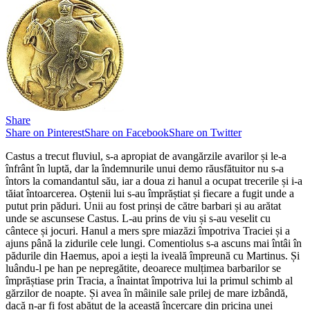
Share
Share on Pinterest
Share on Facebook
Share on Twitter
Castus a trecut fluviul, s-a apropiat de avangărzile avarilor și le-a
înfrânt în luptă, dar la îndemnurile unui demo răusfătuitor nu s-a
întors la comandantul său, iar a doua zi hanul a ocupat trecerile și i-a
tăiat întoarcerea. Oștenii lui s-au împrăștiat și fiecare a fugit unde a
putut prin păduri. Unii au fost prinși de către barbari și au arătat
unde se ascunsese Castus. L-au prins de viu și s-au veselit cu
cântece și jocuri. Hanul a mers spre miazăzi împotriva Traciei și a
ajuns până la zidurile cele lungi. Comentiolus s-a ascuns mai întâi în
pădurile din Haemus, apoi a iești la iveală împreună cu Martinus. Și
luându-l pe han pe nepregătite, deoarece mulțimea barbarilor se
împrăștiase prin Tracia, a înaintat împotriva lui la primul schimb al
gărzilor de noapte. Și avea în mâinile sale prilej de mare izbândă,
dacă n-ar fi fost abătut de la această încercare din pricina unei